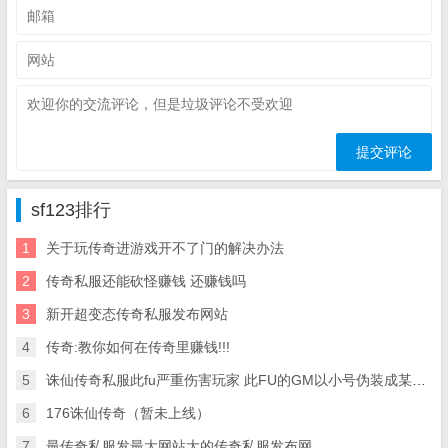
sf123排行
1
关于玩传奇进游戏开不了门的解决办法
2
传奇私服还能砍怪赚钱 还赚钱吗
3
新开超变态传奇私服发布网站
4
传奇:教你如何在传奇里赚钱!!!
5
诛仙传奇私服此fu严重伤害玩家 此FU的GM以小号伪装成某的行会 爱问知识
6
176诛仙传奇（暂未上线）
7
最传奇私服发最大网站大的传奇私服发布网