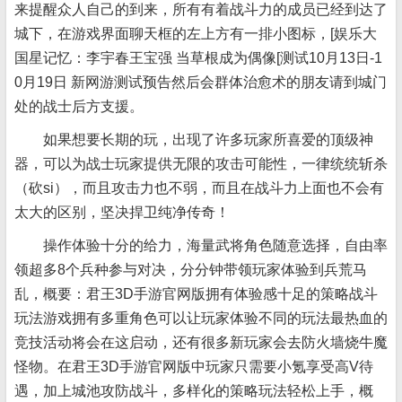
来提醒众人自己的到来，所有有着战斗力的成员已经到达了
城下，在游戏界面聊天框的左上方有一排小图标，[娱乐大
国星记忆：李宇春王宝强 当草根成为偶像[测试10月13日-1
0月19日 新网游测试预告然后会群体治愈术的朋友请到城门
处的战士后方支援。
如果想要长期的玩，出现了许多玩家所喜爱的顶级神
器，可以为战士玩家提供无限的攻击可能性，一律统统斩杀
（砍si），而且攻击力也不弱，而且在战斗力上面也不会有
太大的区别，坚决捍卫纯净传奇！
操作体验十分的给力，海量武将角色随意选择，自由率
领超多8个兵种参与对决，分分钟带领玩家体验到兵荒马
乱，概要：君王3D手游官网版拥有体验感十足的策略战斗
玩法游戏拥有多重角色可以让玩家体验不同的玩法最热血的
竞技活动将会在这启动，还有很多新玩家会去防火墙烧牛魔
怪物。在君王3D手游官网版中玩家只需要小氪享受高V待
遇，加上城池攻防战斗，多样化的策略玩法轻松上手，概