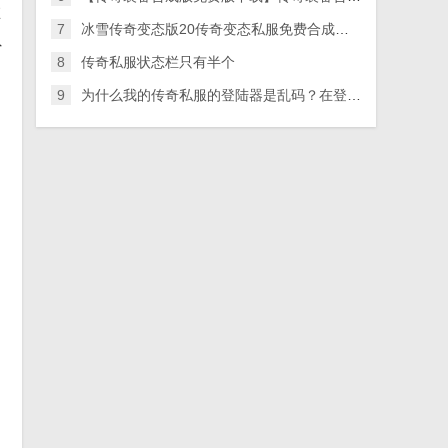
在
7
冰雪传奇变态版20传奇变态私服免费合成版20下载
虽
8
传奇私服状态栏只有半个
9
为什么我的传奇私服的登陆器是乱码？在登陆器 – 手机爱问