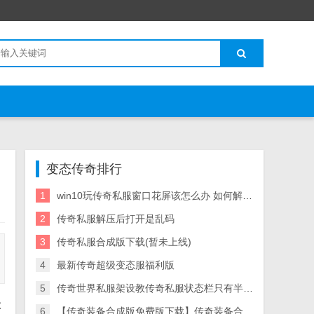
变态传奇排行
1
win10玩传奇私服窗口花屏该怎么办 如何解决游戏花屏
2
传奇私服解压后打开是乱码
3
传奇私服合成版下载(暂未上线)
4
最新传奇超级变态服福利版
5
传奇世界私服架设教传奇私服状态栏只有半个程qq97643626
级
6
【传奇装备合成版免费版下载】传奇装备合成版全免费私服版下载