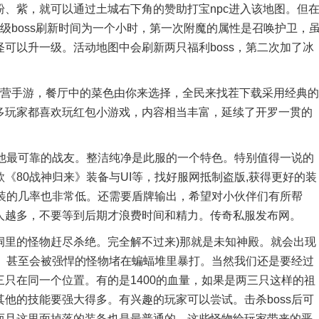
、紫，就可以通过土城右下角的赞助打宝npc进入该地图。但
级boss刷新时间为一个小时，第一次附魔的属性是召唤护卫，
可以升一级。活动地图中会刷新两只福利boss，第二次加了冰
营手游，餐厅中的菜色由你来选择，全民来找茬下载采用经典的
多玩家都喜欢玩红包小游戏，内容相当丰富，延续了开罗一贯的
他最可靠的战友。整洁纯净是此服的一个特色。特别值得一说的
《80战神归来》装备与UI等，找好服网抵制盗版,获得更好的装
神装的几率也非常低。还需要盾牌输出，希望对小伙伴们有所帮
人越多，不要等到后期才浪费时间和精力。传奇私服发布网。
里的怪物赶尽杀绝。完全解不过来)那就是未知神殿。就会出现
间。甚至会被强悍的怪物堵在蝙蝠堆里暴打。当然我们还是要经过
只在同一个位置。有的是1400的血量，如果是两三只这样的祖
他的技能要强大得多。有兴趣的玩家可以尝试。击杀boss后可
而且这里面掉落的装备也是最普通的，这些怪物给玩家带来的恶