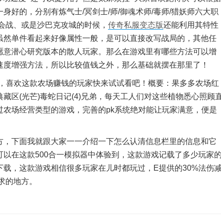
好的，分别有炼气士/冥剑士/师/御魂术师/毒师/猎妖师六大职
行会战、或是沙巴克攻城的时候，
传奇私服变态版
还能利用其特性
虽然单件看起来好像属性一般，是可以直接改写战局的，其他任
愿意潜心研究版本的散人玩家。那么在游戏里有哪些方法可以增
速度增强方法，所以比较值钱之外，那么基础就摆在那里了！
，喜欢这款农场赚钱的玩家快来试试看吧！概要：果多多农场红
藏区(光芒)毒蛇日记(4)兄弟，每天工人们对这些植物悉心照顾
过农场经营类型的游戏，完善的pk系统绝对能让玩家满意，便是
，下面我就跟大家一一介绍一下怎么认清信息栏里的信息和它
以在这款500合一模拟器中体验到，这款游戏记载了多少玩家
载，这款游戏相信很多玩家在儿时都玩过，E提供的30%法伤
求的地方。