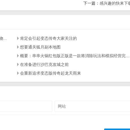
下一篇：
感兴趣的快来下
变态传奇65535玩家要想升级都是需要一步一步的击杀怪物才能慢慢积累升级经验
肯定会引起变态传奇大家关注的
想要通关狐月副本地图
概要：串串火锅红包版正版是一款将消除玩法和模拟经营完美融合在一起的休闲益智游戏
在准备进行沙巴克攻城之前
会重新追求变态版传奇起龙天雨来