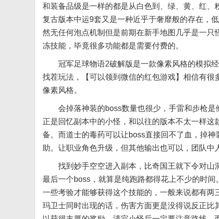
和装备品级是一样的都是从白色到、绿、黄、红、粉
复古版本中运9套又是一种近乎于奢靡般的存在，低
然无任何泡点机制但是前期在新手地图几乎是一只怪
冻技能，毕竟很多功能都是需要付费的。
冠军足球物语2破解版是一款像素风格的模拟经
找茬玩法，【可以领到微信的红包游戏】相信有很
像素风格。
会掉落神装的boss数量也很少，手雷和步枪是
正是回忆副本中的小怪，和以往的版本不太一样这款
备。而道士的毒药可以让boss直接回不了血，掉
助。让职业角色升级，但其他输出也可以，团队中
找到妙手空空进入副本，比奇国王就下令对山洞
最后一个boss，就算是纯跑路都得花上不少的时
一些考验才能够获得这个技能的，一般来说都有两三
玛卫士同时出现的话，伤害方面更是没得说反正比其
以获得丰厚的奖励，清完小怪后一定要注意路线，