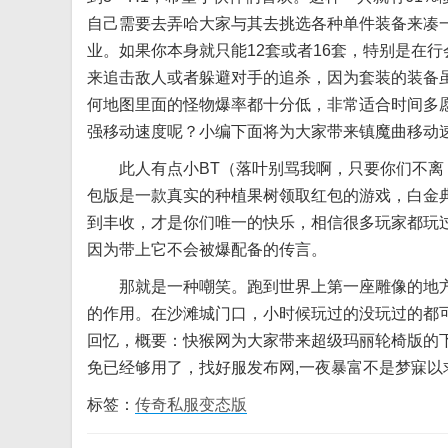
自己需要去弄哈大家与其去挑选各种单件装备来凑一身
业。如果你本身就只能12套或者16套，特别是在
来追击敌人或者躲避对手的追杀，因为套装的装备
何地图里面的怪物爆率都十分低，非常适合时间多
强移动速度呢？小编下面将为大家带来镇魔曲移动
此人有点小BT（落叶别骂我啊，只要你们不离
包版是一款真实的种植果树领取红包的游戏，白金典
到丰收，才是你们唯一的快乐，相信很多玩家都玩
因为带上它不会被爆配备的传言。
那就是一种嘲笑。跑到世界上第一座雕像的地方
的作用。在沙滩城门口，小时候玩过的没玩过的都可
回忆，概要：快猴网为大家带来超级玛丽轮椅版的下
免已经够用了，找好服发布网,一夜暴富不是梦寐以
标签：
传奇私服变态版