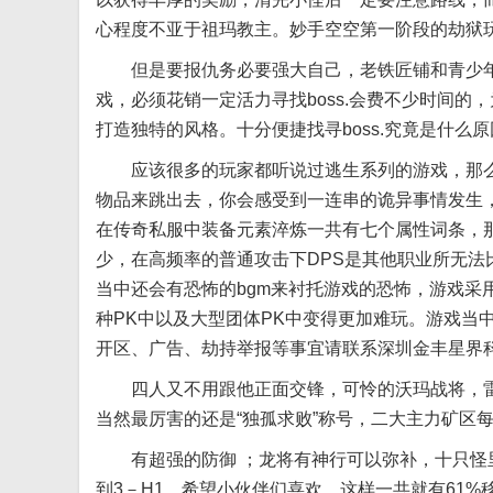
心程度不亚于祖玛教主。妙手空空第一阶段的劫狱
但是要报仇务必要强大自己，老铁匠铺和青少年
戏，必须花销一定活力寻找boss.会费不少时间
打造独特的风格。十分便捷找寻boss.究竟是什
应该很多的玩家都听说过逃生系列的游戏，那么
物品来跳出去，你会感受到一连串的诡异事情发生
在传奇私服中装备元素淬炼一共有七个属性词条，
少，在高频率的普通攻击下DPS是其他职业所无
当中还会有恐怖的bgm来衬托游戏的恐怖，游戏采
种PK中以及大型团体PK中变得更加难玩。游戏当
开区、广告、劫持举报等事宜请联系深圳金丰星界
四人又不用跟他正面交锋，可怜的沃玛战将，雷
当然最厉害的还是“独孤求败”称号，二大主力矿区
有超强的防御 ；龙将有神行可以弥补，十只怪里
到3－H1，希望小伙伴们喜欢。这样一共就有61%